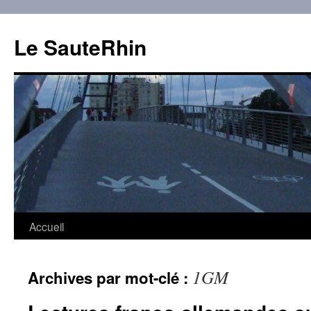
Aller
au
Le SauteRhin
contenu
Accueil
1GM
Archives par mot-clé :