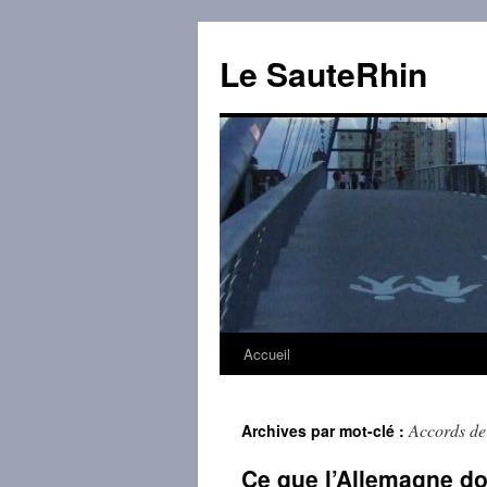
Aller
au
Le SauteRhin
contenu
Accueil
Accords de
Archives par mot-clé :
Ce que l’Allemagne doi