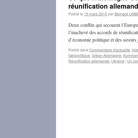
réunification alleman
Publié le
15 mars 2015
par
Bernard UM
Deux conflits qui secouent l’Europe
l’inachevé des accords de réunificat
d’économie politique et des savoirs
Publié dans
Commentaire d'actualité
,
His
Géopolitique
,
Grèce-Allemagne
,
Kommen
Réunification allemande
,
Ukraine
|
Un co