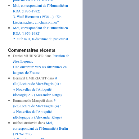
Moi, correspondant de l’Humanité en
RDA (1976-1982)
3. Wolf Biermann (1936 – ) : Ein
Liedermacher, un chansonnier*
Moi, correspondant de l’Humanité en
RDA (1976-1982)
2. Ouh là là, la dictature du prolétariat
Commentaires récents
Daniel MURINGER
dans
Parution de
Florilangues
.
Une ouverture vers les littératures en
langues de France
Bernard UMBRECHT
dans
#
(Re)Lecture de MarxEngels (4) :
« Nouvelles de l’Antiquité
idéologique » (Alexander Kluge)
Emmanuelle Maupetit
dans
#
(Re)Lecture de MarxEngels (4) :
« Nouvelles de l’Antiquité
idéologique » (Alexander Kluge)
michel strulovici
dans
Moi,
correspondant de l’Humanité à Berlin
(1976-1982).