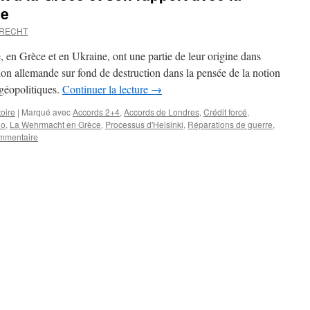
de
BRECHT
, en Grèce et en Ukraine, ont une partie de leur origine dans
ion allemande sur fond de destruction dans la pensée de la notion
 géopolitiques.
Continuer la lecture
→
toire
|
Marqué avec
Accords 2+4
,
Accords de Londres
,
Crédit forcé
,
o
,
La Wehrmacht en Grèce
,
Processus d'Helsinki
,
Réparations de guerre
,
mmentaire