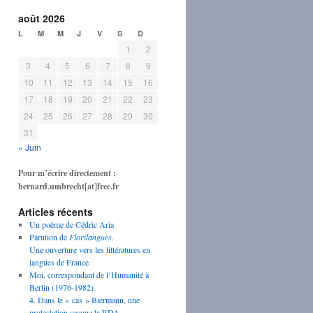
août 2026
L
M
M
J
V
S
D
1
2
3
4
5
6
7
8
9
10
11
12
13
14
15
16
17
18
19
20
21
22
23
24
25
26
27
28
29
30
31
« Juin
Pour m’écrire directement :
bernard.umbrecht[at]free.fr
Articles récents
Un poème de Cédric Aria
Parution de
Florilangues
.
Une ouverture vers les littératures en
langues de France
Moi, correspondant de l’Humanité à
Berlin (1976-1982).
4. Dans le « cas » Biermann, une
protestation secoue la RDA