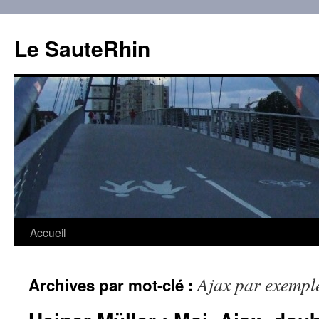
Aller
au
Le SauteRhin
contenu
Accueil
Ajax par exempl
Archives par mot-clé :