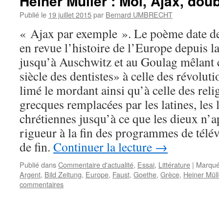
Heiner Müller : Moi, Ajax, dou
Publié le
19 juillet 2015
par
Bernard UMBRECHT
« Ajax par exemple ». Le poème date de
en revue l’histoire de l’Europe depuis l
jusqu’à Auschwitz et au Goulag mêlant ce
siècle des dentistes» à celle des révolut
limé le mordant ainsi qu’à celle des relig
grecques remplacées par les latines, les 
chrétiennes jusqu’à ce que les dieux n’a
rigueur à la fin des programmes de télév
de fin.
Continuer la lecture
→
Publié dans
Commentaire d'actualité
,
Essai
,
Littérature
|
Marqué
Argent
,
Bild Zeitung
,
Europe
,
Faust
,
Goethe
,
Grèce
,
Heiner Müll
commentaires