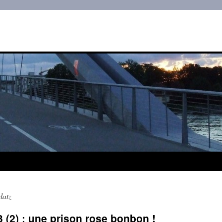
latz
 (2) : une prison rose bonbon !