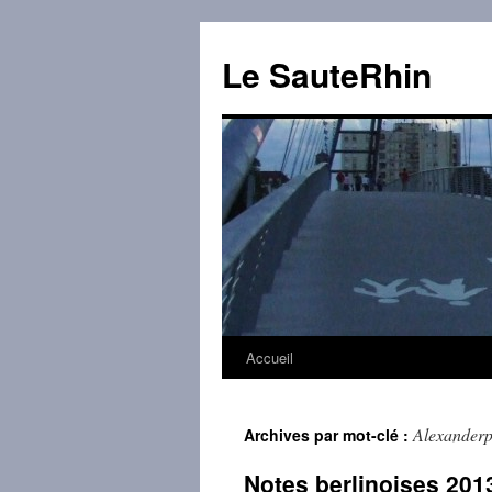
Aller
au
Le SauteRhin
contenu
Accueil
Alexanderp
Archives par mot-clé :
Notes berlinoises 2013