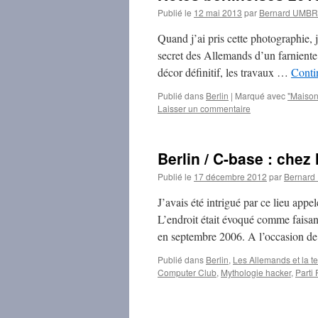
Publié le
12 mai 2013
par
Bernard UMB
Quand j’ai pris cette photographie, 
secret des Allemands d’un farniente 
décor définitif, les travaux …
Conti
Publié dans
Berlin
|
Marqué avec
"Maison
Laisser un commentaire
Berlin / C-base : chez
Publié le
17 décembre 2012
par
Bernar
J’avais été intrigué par ce lieu appel
L’endroit était évoqué comme faisant 
en septembre 2006. A l’occasion 
Publié dans
Berlin
,
Les Allemands et la t
Computer Club
,
Mythologie hacker
,
Parti