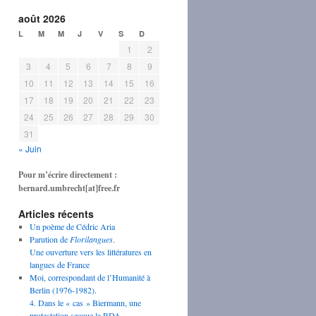
août 2026
L
M
M
J
V
S
D
1
2
3
4
5
6
7
8
9
10
11
12
13
14
15
16
17
18
19
20
21
22
23
24
25
26
27
28
29
30
31
« Juin
Pour m’écrire directement :
bernard.umbrecht[at]free.fr
Articles récents
Un poème de Cédric Aria
Parution de
Florilangues
.
Une ouverture vers les littératures en
langues de France
Moi, correspondant de l’Humanité à
Berlin (1976-1982).
4. Dans le « cas » Biermann, une
protestation secoue la RDA