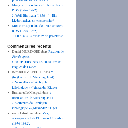
Moi, correspondant de l’Humanité en
RDA (1976-1982)
3. Wolf Biermann (1936 – ) : Ein
Liedermacher, un chansonnier*
Moi, correspondant de l’Humanité en
RDA (1976-1982)
2. Ouh là là, la dictature du prolétariat
Commentaires récents
Daniel MURINGER
dans
Parution de
Florilangues
.
Une ouverture vers les littératures en
langues de France
Bernard UMBRECHT
dans
#
(Re)Lecture de MarxEngels (4) :
« Nouvelles de l’Antiquité
idéologique » (Alexander Kluge)
Emmanuelle Maupetit
dans
#
(Re)Lecture de MarxEngels (4) :
« Nouvelles de l’Antiquité
idéologique » (Alexander Kluge)
michel strulovici
dans
Moi,
correspondant de l’Humanité à Berlin
(1976-1982).