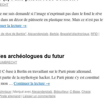
RECHT
je me suis demandé si l’image n’exprimait pas dans le fond le rêve
dans un décor de pâtisserie en plastique rose. Mais ce n’est pas le
nuer la lecture
→
 de rêve de Barbie"
,
Alexanderplatz
,
Barbie
,
Bracelet électronique
,
RFID
|
 les archéologues du futur
d UMBRECHT
é C-base à Berlin en travaillant sur le Parti pirate allemand.
partie de la mythologie hacker. Le Parti pirate s’y est constitué
de mon …
Continuer la lecture
→
echnique
|
Marqué avec
Alexanderplatz
,
Bidouilleur
,
C-Base
,
Chaos
 Pirate allemand
|
Laisser un commentaire