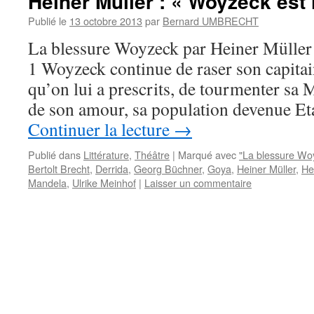
Heiner Müller : « Woyzeck est 
Publié le
13 octobre 2013
par
Bernard UMBRECHT
La blessure Woyzeck par Heiner Mülle
1 Woyzeck continue de raser son capitai
qu’on lui a prescrits, de tourmenter sa M
de son amour, sa population devenue Et
Continuer la lecture
→
Publié dans
Littérature
,
Théâtre
|
Marqué avec
"La blessure Wo
Bertolt Brecht
,
Derrida
,
Georg Büchner
,
Goya
,
Heiner Müller
,
He
Mandela
,
Ulrike Meinhof
|
Laisser un commentaire