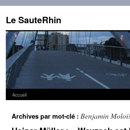
Aller
au
Le SauteRhin
contenu
Accueil
Benjamin Moloï
Archives par mot-clé :