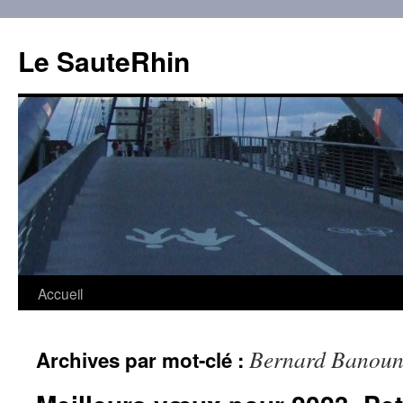
Aller
au
Le SauteRhin
contenu
Accueil
Bernard Banou
Archives par mot-clé :