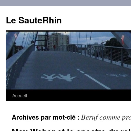
Aller
au
Le SauteRhin
contenu
Accueil
Beruf comme pro
Archives par mot-clé :