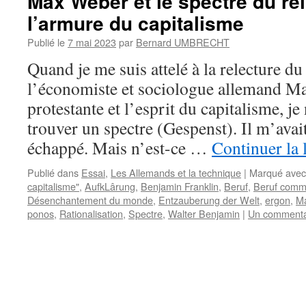
Max Weber et le spectre du re
l’armure du capitalisme
Publié le
7 mai 2023
par
Bernard UMBRECHT
Quand je me suis attelé à la relecture du
l’économiste et sociologue allemand M
protestante et l’esprit du capitalisme, je
trouver un spectre (Gespenst). Il m’avai
échappé. Mais n’est-ce …
Continuer la 
Publié dans
Essai
,
Les Allemands et la technique
|
Marqué avec
capitalisme"
,
AufkLârung
,
Benjamin Franklin
,
Beruf
,
Beruf comme
Désenchantement du monde
,
Entzauberung der Welt
,
ergon
,
M
ponos
,
Rationalisation
,
Spectre
,
Walter Benjamin
|
Un commenta