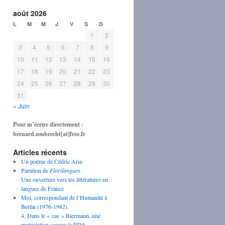
août 2026
L
M
M
J
V
S
D
1
2
3
4
5
6
7
8
9
10
11
12
13
14
15
16
17
18
19
20
21
22
23
24
25
26
27
28
29
30
31
« Juin
Pour m’écrire directement :
bernard.umbrecht[at]free.fr
Articles récents
Un poème de Cédric Aria
Parution de
Florilangues
.
Une ouverture vers les littératures en
langues de France
Moi, correspondant de l’Humanité à
Berlin (1976-1982).
4. Dans le « cas » Biermann, une
protestation secoue la RDA