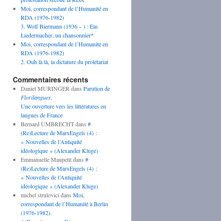
Moi, correspondant de l’Humanité en
RDA (1976-1982)
3. Wolf Biermann (1936 – ) : Ein
Liedermacher, un chansonnier*
Moi, correspondant de l’Humanité en
RDA (1976-1982)
2. Ouh là là, la dictature du prolétariat
Commentaires récents
Daniel MURINGER
dans
Parution de
Florilangues
.
Une ouverture vers les littératures en
langues de France
Bernard UMBRECHT
dans
#
(Re)Lecture de MarxEngels (4) :
« Nouvelles de l’Antiquité
idéologique » (Alexander Kluge)
Emmanuelle Maupetit
dans
#
(Re)Lecture de MarxEngels (4) :
« Nouvelles de l’Antiquité
idéologique » (Alexander Kluge)
michel strulovici
dans
Moi,
correspondant de l’Humanité à Berlin
(1976-1982).