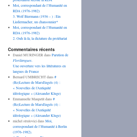
Moi, correspondant de l’Humanité en
RDA (1976-1982)
3. Wolf Biermann (1936 – ) : Ein
Liedermacher, un chansonnier*
Moi, correspondant de l’Humanité en
RDA (1976-1982)
2. Ouh là là, la dictature du prolétariat
Commentaires récents
Daniel MURINGER
dans
Parution de
Florilangues
.
Une ouverture vers les littératures en
langues de France
Bernard UMBRECHT
dans
#
(Re)Lecture de MarxEngels (4) :
« Nouvelles de l’Antiquité
idéologique » (Alexander Kluge)
Emmanuelle Maupetit
dans
#
(Re)Lecture de MarxEngels (4) :
« Nouvelles de l’Antiquité
idéologique » (Alexander Kluge)
michel strulovici
dans
Moi,
correspondant de l’Humanité à Berlin
(1976-1982).