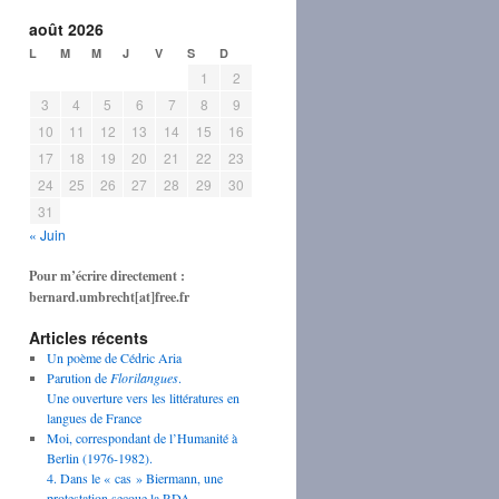
août 2026
L
M
M
J
V
S
D
1
2
3
4
5
6
7
8
9
10
11
12
13
14
15
16
17
18
19
20
21
22
23
24
25
26
27
28
29
30
31
« Juin
Pour m’écrire directement :
bernard.umbrecht[at]free.fr
Articles récents
Un poème de Cédric Aria
Parution de
Florilangues
.
Une ouverture vers les littératures en
langues de France
Moi, correspondant de l’Humanité à
Berlin (1976-1982).
4. Dans le « cas » Biermann, une
protestation secoue la RDA