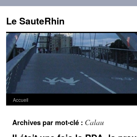
Aller
au
Le SauteRhin
contenu
Accueil
Calau
Archives par mot-clé :