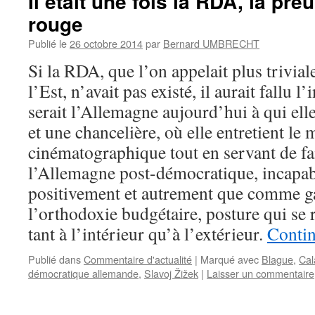
Il était une fois la RDA, la pre
rouge
Publié le
26 octobre 2014
par
Bernard UMBRECHT
Si la RDA, que l’on appelait plus trivi
l’Est, n’avait pas existé, il aurait fallu l
serait l’Allemagne aujourd’hui à qui ell
et une chancelière, où elle entretient le m
cinématographique tout en servant de fai
l’Allemagne post-démocratique, incapabl
positivement et autrement que comme g
l’orthodoxie budgétaire, posture qui se 
tant à l’intérieur qu’à l’extérieur.
Contin
Publié dans
Commentaire d'actualité
|
Marqué avec
Blague
,
Cal
démocratique allemande
,
Slavoj Žižek
|
Laisser un commentaire