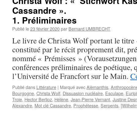
Christa Wolf : « Stichwort Ka
Cassandre ».
1. Préliminaires
Publié le
23 février 2020
par
Bernard UMBRECHT
Le livre de Christa Wolf portant le titr
constitué par le récit proprement dit, pr
nommé « Prémisses » (Vorausetzungen)
conférences préliminaires de poétique, q
l’Université de Francfort sur le Main.
Co
Publié dans
Littérature
|
Marqué avec
Alèmanthis
,
Anthropocèn
Bourgogne
,
Christa Wolf
,
Dissuasion nucléaire
,
Esculape
,
Eurip
Troie
,
Hector Berlioz
,
Hélène
,
Jean-Pierre Vernant
,
Justine Des
Alexandre
,
Mot clé Cassandre
,
Prophétesse
,
Serpents
,
[Wilhel