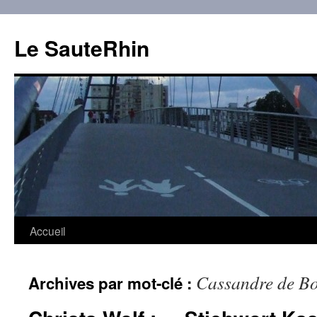
Aller
au
Le SauteRhin
contenu
Accueil
Cassandre de B
Archives par mot-clé :