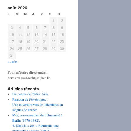
août 2026
L
M
M
J
V
S
D
1
2
3
4
5
6
7
8
9
10
11
12
13
14
15
16
17
18
19
20
21
22
23
24
25
26
27
28
29
30
31
« Juin
Pour m’écrire directement :
bernard.umbrecht[at]free.fr
Articles récents
Un poème de Cédric Aria
Parution de
Florilangues
.
Une ouverture vers les littératures en
langues de France
Moi, correspondant de l’Humanité à
Berlin (1976-1982).
4. Dans le « cas » Biermann, une
protestation secoue la RDA