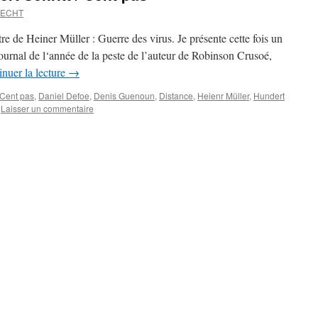
RECHT
tre de Heiner Müller : Guerre des virus. Je présente cette fois un
urnal de l‘année de la peste de l’auteur de Robinson Crusoé,
nuer la lecture
→
Cent pas
,
Daniel Defoe
,
Denis Guenoun
,
Distance
,
Heienr Müller
,
Hundert
Laisser un commentaire