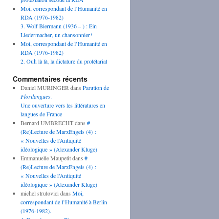
Moi, correspondant de l’Humanité en
RDA (1976-1982)
3. Wolf Biermann (1936 – ) : Ein
Liedermacher, un chansonnier*
Moi, correspondant de l’Humanité en
RDA (1976-1982)
2. Ouh là là, la dictature du prolétariat
Commentaires récents
Daniel MURINGER
dans
Parution de
Florilangues
.
Une ouverture vers les littératures en
langues de France
Bernard UMBRECHT
dans
#
(Re)Lecture de MarxEngels (4) :
« Nouvelles de l’Antiquité
idéologique » (Alexander Kluge)
Emmanuelle Maupetit
dans
#
(Re)Lecture de MarxEngels (4) :
« Nouvelles de l’Antiquité
idéologique » (Alexander Kluge)
michel strulovici
dans
Moi,
correspondant de l’Humanité à Berlin
(1976-1982).