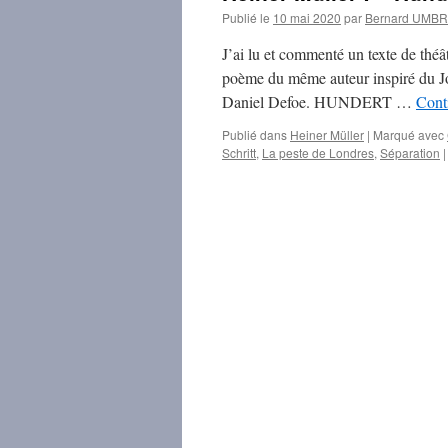
Publié le
10 mai 2020
par
Bernard UMB
J’ai lu et commenté un texte de théâ
poème du même auteur inspiré du Jo
Daniel Defoe. HUNDERT …
Conti
Publié dans
Heiner Müller
|
Marqué avec
Schritt
,
La peste de Londres
,
Séparation
|