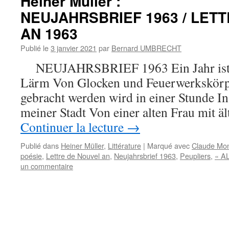
Heiner Müller :
NEUJAHRSBRIEF 1963 / LET
AN 1963
Publié le
3 janvier 2021
par
Bernard UMBRECHT
NEUJAHRSBRIEF 1963 Ein Jahr ist z
Lärm Von Glocken und Feuerwerkskörp
gebracht werden wird in einer Stunde In 
meiner Stadt Von einer alten Frau mit 
Continuer la lecture
→
Publié dans
Heiner Müller
,
Littérature
|
Marqué avec
Claude Mo
poésie
,
Lettre de Nouvel an
,
Neujahrsbrief 1963
,
Peupliers
,
« A
un commentaire