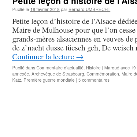
Petite leçon d’histoire de l’Al
Publié le
18 février 2018
par
Bernard UMBRECHT
Petite leçon d’histoire de l’Alsace déd
Maire de Mulhouse pour que l’on cesse e
grands-mères alsaciennes en veuves de
de z’nacht dusse tüesch geh, De weisch 
Continuer la lecture
→
Publié dans
Commentaire d'actualité
,
Histoire
|
Marqué avec
19
annexée
,
Archevêque de Strasbourg
,
Commémoration
,
Maire d
Katz
,
Première guerre mondiale
|
5 commentaires