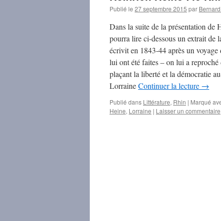
Publié le
27 septembre 2015
par
Bernar
Dans la suite de la présentation de
pourra lire ci-dessous un extrait d
écrivit en 1843-44 après un voyage 
lui ont été faites – on lui a reproché
plaçant la liberté et la démocratie au
Lorraine
Continuer la lecture
→
Publié dans
Littérature
,
Rhin
|
Marqué av
Heine
,
Lorraine
|
Laisser un commentaire