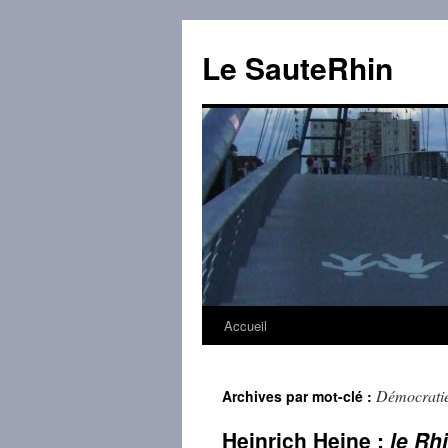
Aller
au
Le SauteRhin
contenu
Accueil
Démocratie
Archives par mot-clé :
Heinrich Heine :
le Rh