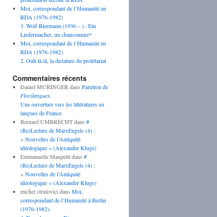
Moi, correspondant de l’Humanité en
RDA (1976-1982)
3. Wolf Biermann (1936 – ) : Ein
Liedermacher, un chansonnier*
Moi, correspondant de l’Humanité en
RDA (1976-1982)
2. Ouh là là, la dictature du prolétariat
Commentaires récents
Daniel MURINGER
dans
Parution de
Florilangues
.
Une ouverture vers les littératures en
langues de France
Bernard UMBRECHT
dans
#
(Re)Lecture de MarxEngels (4) :
« Nouvelles de l’Antiquité
idéologique » (Alexander Kluge)
Emmanuelle Maupetit
dans
#
(Re)Lecture de MarxEngels (4) :
« Nouvelles de l’Antiquité
idéologique » (Alexander Kluge)
michel strulovici
dans
Moi,
correspondant de l’Humanité à Berlin
(1976-1982).