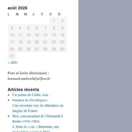
août 2026
L
M
M
J
V
S
D
1
2
3
4
5
6
7
8
9
10
11
12
13
14
15
16
17
18
19
20
21
22
23
24
25
26
27
28
29
30
31
« Juin
Pour m’écrire directement :
bernard.umbrecht[at]free.fr
Articles récents
Un poème de Cédric Aria
Parution de
Florilangues
.
Une ouverture vers les littératures en
langues de France
Moi, correspondant de l’Humanité à
Berlin (1976-1982).
4. Dans le « cas » Biermann, une
protestation secoue la RDA