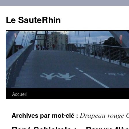
Aller
au
Le SauteRhin
contenu
Accueil
Drapeau rouge C
Archives par mot-clé :