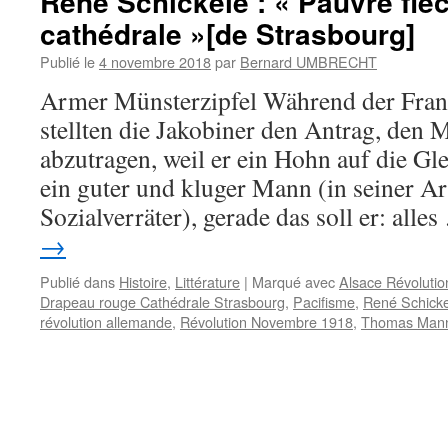
René Schickele : « Pauvre flèc
cathédrale »[de Strasbourg]
Publié le
4 novembre 2018
par
Bernard UMBRECHT
Armer Münsterzipfel Während der Fran
stellten die Jakobiner den Antrag, den
abzutragen, weil er ein Hohn auf die Glei
ein guter und kluger Mann (in seiner Art
Sozialverräter), gerade das soll er: alle
→
Publié dans
Histoire
,
Littérature
|
Marqué avec
Alsace Révolutio
Drapeau rouge Cathédrale Strasbourg
,
Pacifisme
,
René Schicke
révolution allemande
,
Révolution Novembre 1918
,
Thomas Man