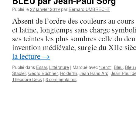
BLEU par Jean-Paul Sorg
Publié le
27 janvier 2019
par
Bernard UMBRECHT
Absent de l’ordre des couleurs au cours 
et latine, longtemps sans charge symboli
ses teintes les plus sombres celle du deui
invention médiévale, surgie du XIIe siè
la lecture
→
Publié dans
Essai
,
Littérature
|
Marqué avec
"Lenz"
,
Bleu
,
Bleu 
Stadler
,
Georg Büchner
,
Hölderlin
,
Jean Hans Arp
,
Jean-Paul d
Théodore Deck
|
3 commentaires