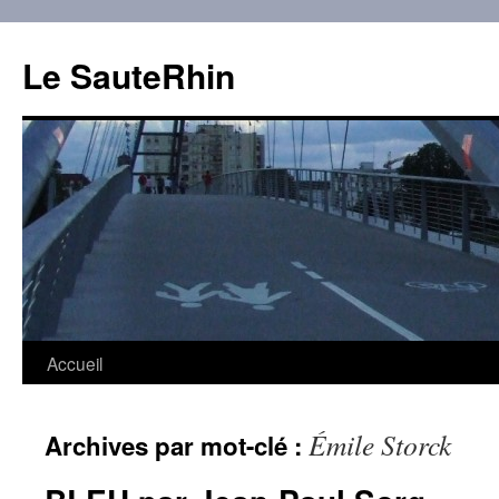
Aller
au
Le SauteRhin
contenu
Accueil
Émile Storck
Archives par mot-clé :