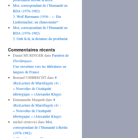
Moi, correspondant de l’Humanité en
RDA (1976-1982)
3. Wolf Biermann (1936 – ) : Ein
Liedermacher, un chansonnier*
Moi, correspondant de l’Humanité en
RDA (1976-1982)
2. Ouh là là, la dictature du prolétariat
Commentaires récents
Daniel MURINGER
dans
Parution de
Florilangues
.
Une ouverture vers les littératures en
langues de France
Bernard UMBRECHT
dans
#
(Re)Lecture de MarxEngels (4) :
« Nouvelles de l’Antiquité
idéologique » (Alexander Kluge)
Emmanuelle Maupetit
dans
#
(Re)Lecture de MarxEngels (4) :
« Nouvelles de l’Antiquité
idéologique » (Alexander Kluge)
michel strulovici
dans
Moi,
correspondant de l’Humanité à Berlin
(1976-1982).