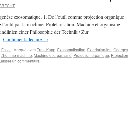
MBRECHT
ogenèse exosomatique. 1. De l’outil comme projection organique
l’outil par la machine. Prolétarisation. Machine et organisme.
dlinien einer Philosophie der Technik / Zur
 …
Continuer la lecture
→
,
Essai
|
Marqué avec
Ernst Kapp
,
Exosomatisation
,
Extériorisation
,
Georges
,
L’homme-machine
,
Machine et organisme
,
Projection organique
,
Projection
Laisser un commentaire