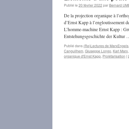
Publié le
20 février 2022
par
Bernard U
De la projection organique à l’orth
d’Ernst Kapp à l’engloutissement de 
L’homme-machine Ernst Kapp : Grun
Entstehungsgeschichte der Kultur
Publié dans
(Re)Lectures de MarxEngels
Canguilhem
,
Giuseppe Longo
,
Karl Marx
organique d'Ernst Kapp
,
Prolétarisation
|