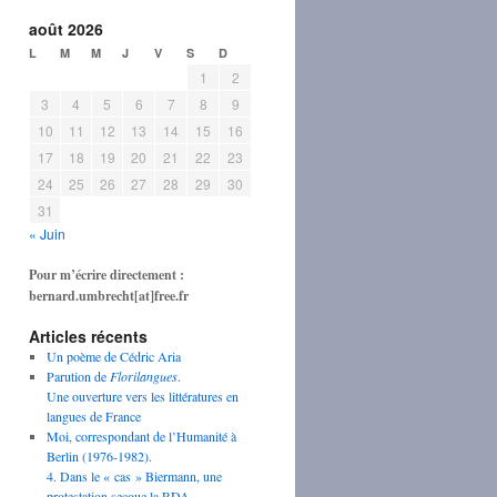
août 2026
L
M
M
J
V
S
D
1
2
3
4
5
6
7
8
9
10
11
12
13
14
15
16
17
18
19
20
21
22
23
24
25
26
27
28
29
30
31
« Juin
Pour m’écrire directement :
bernard.umbrecht[at]free.fr
Articles récents
Un poème de Cédric Aria
Parution de
Florilangues
.
Une ouverture vers les littératures en
langues de France
Moi, correspondant de l’Humanité à
Berlin (1976-1982).
4. Dans le « cas » Biermann, une
protestation secoue la RDA