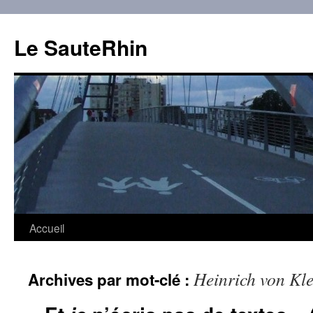
Aller
au
Le SauteRhin
contenu
Accueil
Heinrich von Kle
Archives par mot-clé :