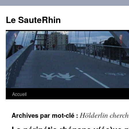
Aller
au
Le SauteRhin
contenu
Accueil
Hölderlin cherch
Archives par mot-clé :