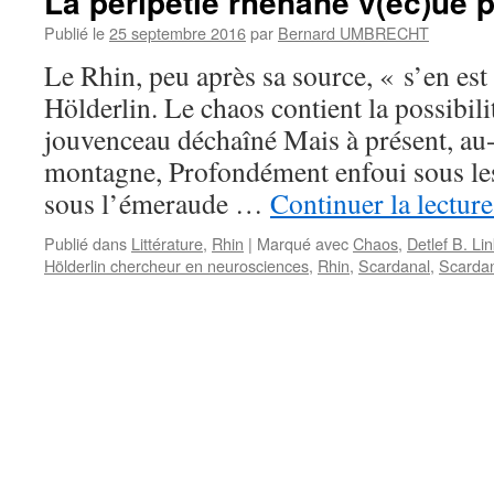
La péripétie rhénane v(éc)ue p
Publié le
25 septembre 2016
par
Bernard UMBRECHT
Le Rhin, peu après sa source, « s’en est 
Hölderlin. Le chaos contient la possibil
jouvenceau déchaîné Mais à présent, au
montagne, Profondément enfoui sous les
sous l’émeraude …
Continuer la lectur
Publié dans
Littérature
,
Rhin
|
Marqué avec
Chaos
,
Detlef B. Li
Hölderlin chercheur en neurosciences
,
Rhin
,
Scardanal
,
Scardan