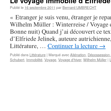
Le voyage immobile d’Elfriede
Publié le
16 septembre 2011
par
Bernard UMBRECHT
« Etranger je suis venu, étranger je repa
Wilhelm Müller : Winterreise / Voyage d
Bonne nuit) Quand j’ai découvert ce tex
d’Elfriede Jelinek, auteure autrichienne
Littérature, …
Continuer la lecture
→
Publié dans
Littérature
|
Marqué avec
Aliénation
,
Dépossession 
Schubert
,
Immobilité
,
Voyage
,
Voyage d'hiver
,
Wilhelm Müller
|