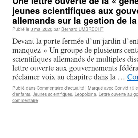
Une lettre ouverte de la « gén
jeunes scientifiques aux gou
allemands sur la gestion de la 
Publié le
3 mai 2020
par
Bernard UMBRECHT
Devant la porte fermée d’un jardin d’en
manquez » Un groupe de plusieurs centa
scientifiques allemands de multiples dis
lettre ouverte aux gouvernements fédéra
réclamer voix au chapitre dans la …
Con
Publié dans
Commentaire d'actualité
|
Marqué avec
Convid 19 
d'enfants
,
Jeunes scientifiques
,
Leopoldina
,
Lettre ouverte au 
commentaire