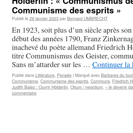
Hölderlin : « Communismus der
Communisme des esprits »
Publié le
29 janvier 2023
par
Bernard UMBRECHT
En 1923, soit plus d’un siècle après son
début des années 1790, Franz Zinkernage
inachevé du poète allemand Friedrich Höl
titre Communismus des Geister, commun
Sans m’attarder sur les …
Continuer la 
Publié dans
Littérature
,
Pensée
|
Marqué avec
Barbares du tout
Communisme
,
Communisme des esprits
,
Communs
,
Friedrich H
Judith Balso : Ouvrir Hölderlin
,
Otium / negotium
,
« le devenir da
commentaire