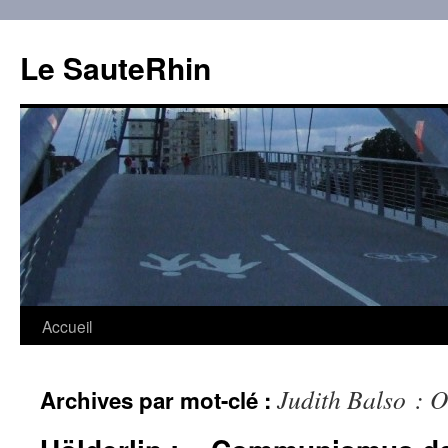
Aller
au
Le SauteRhin
contenu
Accueil
Judith Balso : O
Archives par mot-clé :