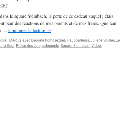
ECHT
ns le square Steinbach, la perte de ce cadeau auquel j’étais
out peur des réactions de mes parents et de mes frères. Que leur
oir …
Continuer la lecture
→
toire
|
Marqué avec
Déporté homosexuel
,
Haut-parleurs
,
Juliette Volcler
,
Le
erre Seel
,
Police des comportements
,
Square Steinbach
,
Vidéo-