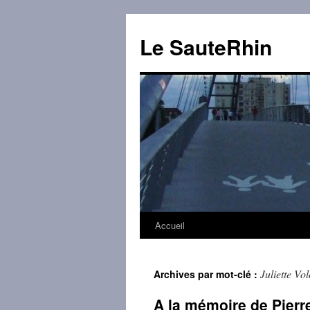
Aller
au
Le SauteRhin
contenu
Accueil
Juliette Vol
Archives par mot-clé :
A la mémoire de Pierr