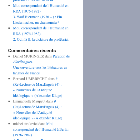
Moi, correspondant de l’Humanité en
RDA (1976-1982)
3. Wolf Biermann (1936 – ) : Ein
Liedermacher, un chansonnier*
Moi, correspondant de l’Humanité en
RDA (1976-1982)
2. Ouh là là, la dictature du prolétariat
Commentaires récents
Daniel MURINGER
dans
Parution de
Florilangues
.
Une ouverture vers les littératures en
langues de France
Bernard UMBRECHT
dans
#
(Re)Lecture de MarxEngels (4) :
« Nouvelles de l’Antiquité
idéologique » (Alexander Kluge)
Emmanuelle Maupetit
dans
#
(Re)Lecture de MarxEngels (4) :
« Nouvelles de l’Antiquité
idéologique » (Alexander Kluge)
michel strulovici
dans
Moi,
correspondant de l’Humanité à Berlin
(1976-1982).