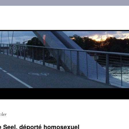
cler
e Seel, déporté homosexuel