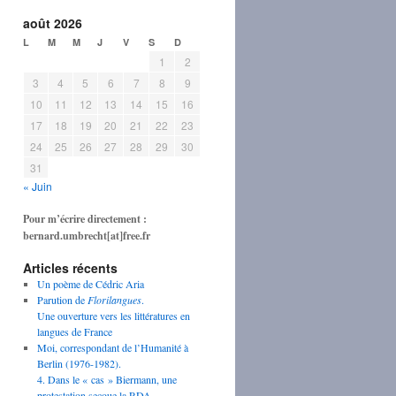
août 2026
L
M
M
J
V
S
D
1
2
3
4
5
6
7
8
9
10
11
12
13
14
15
16
17
18
19
20
21
22
23
24
25
26
27
28
29
30
31
« Juin
Pour m’écrire directement :
bernard.umbrecht[at]free.fr
Articles récents
Un poème de Cédric Aria
Parution de
Florilangues
.
Une ouverture vers les littératures en
langues de France
Moi, correspondant de l’Humanité à
Berlin (1976-1982).
4. Dans le « cas » Biermann, une
protestation secoue la RDA