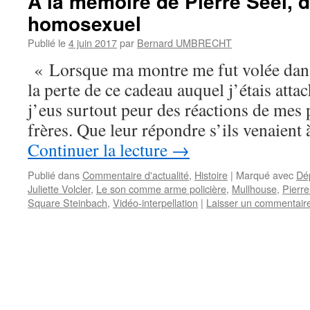
A la mémoire de Pierre Seel, 
homosexuel
Publié le
4 juin 2017
par
Bernard UMBRECHT
« Lorsque ma montre me fut volée dans
la perte de ce cadeau auquel j’étais att
j’eus surtout peur des réactions de mes 
frères. Que leur répondre s’ils venaient
Continuer la lecture
→
Publié dans
Commentaire d'actualité
,
Histoire
|
Marqué avec
Dé
Juliette Volcler
,
Le son comme arme policière
,
Mullhouse
,
Pierre
Square Steinbach
,
Vidéo-interpellation
|
Laisser un commentair