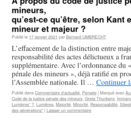
A propos du code de justice p
mineurs,
qu’est-ce qu’être, selon Kant et
mineur et majeur ?
Publié le
17 janvier 2021
par
Bernard UMBRECHT
L’effacement de la distinction entre maj
responsabilité des actes délictueux a fr
supplémentaire. Avec l’ordonnance du « 
pénale des mineurs », déjà ratifié en pr
l’Assemblée nationale. Il …
Continuer l
Publié dans
Commentaire d'actualité
,
Pensée
|
Marqué avec
Au
Code de la justice pénale des mineurs
,
Greta Thunberg
,
Immanu
Lumières” ?
,
Lumières
,
Majorité
,
Minorité
,
Responsabilité
,
Stiegl
des générations"
|
Laisser un commentaire