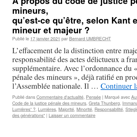
A propos du code de justice p
mineurs,
qu’est-ce qu’être, selon Kant et
mineur et majeur ?
Publié le
17 janvier 2021
par
Bernard UMBRECHT
L’effacement de la distinction entre maj
responsabilité des actes délictueux a fr
supplémentaire. Avec l’ordonnance du « 
pénale des mineurs », déjà ratifié en pr
l’Assemblée nationale. Il …
Continuer l
Publié dans
Commentaire d'actualité
,
Pensée
|
Marqué avec
Au
Code de la justice pénale des mineurs
,
Greta Thunberg
,
Immanu
Lumières” ?
,
Lumières
,
Majorité
,
Minorité
,
Responsabilité
,
Stiegl
des générations"
|
Laisser un commentaire