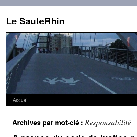
Aller
au
Le SauteRhin
contenu
Accueil
Responsabilité
Archives par mot-clé :