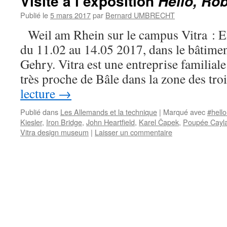
Visite à l’exposition
Hello, Ro
Publié le
5 mars 2017
par
Bernard UMBRECHT
Weil am Rhein sur le campus Vitra : E
du 11.02 au 14.05 2017, dans le bâtimen
Gehry. Vitra est une entreprise familia
très proche de Bâle dans la zone des tr
lecture
→
Publié dans
Les Allemands et la technique
|
Marqué avec
#hello
Kiesler
,
Iron Bridge
,
John Heartfield
,
Karel Čapek
,
Poupée Cayl
Vitra design museum
|
Laisser un commentaire