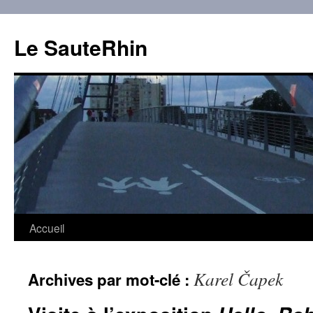
Aller
au
Le SauteRhin
contenu
Accueil
Karel Čapek
Archives par mot-clé :