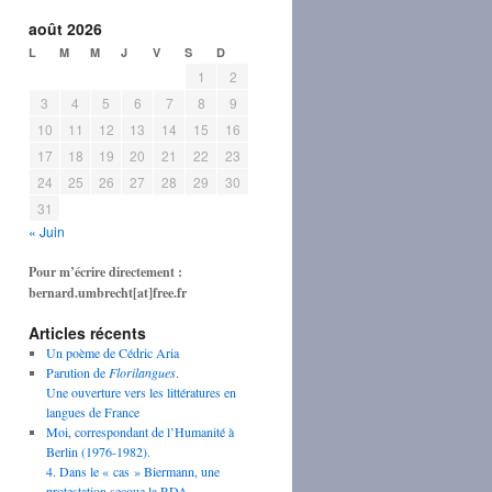
août 2026
L
M
M
J
V
S
D
1
2
3
4
5
6
7
8
9
10
11
12
13
14
15
16
17
18
19
20
21
22
23
24
25
26
27
28
29
30
31
« Juin
Pour m’écrire directement :
bernard.umbrecht[at]free.fr
Articles récents
Un poème de Cédric Aria
Parution de
Florilangues
.
Une ouverture vers les littératures en
langues de France
Moi, correspondant de l’Humanité à
Berlin (1976-1982).
4. Dans le « cas » Biermann, une
protestation secoue la RDA