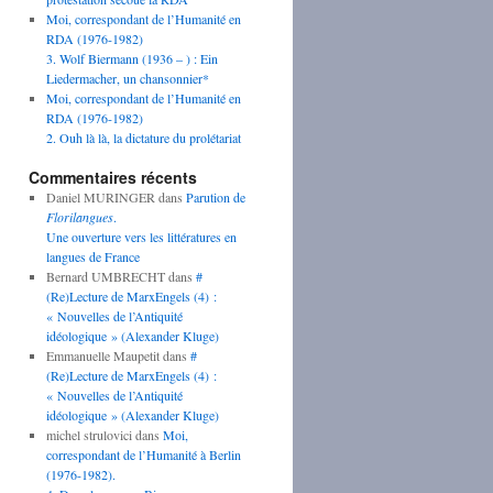
Moi, correspondant de l’Humanité en
RDA (1976-1982)
3. Wolf Biermann (1936 – ) : Ein
Liedermacher, un chansonnier*
Moi, correspondant de l’Humanité en
RDA (1976-1982)
2. Ouh là là, la dictature du prolétariat
Commentaires récents
Daniel MURINGER
dans
Parution de
Florilangues
.
Une ouverture vers les littératures en
langues de France
Bernard UMBRECHT
dans
#
(Re)Lecture de MarxEngels (4) :
« Nouvelles de l’Antiquité
idéologique » (Alexander Kluge)
Emmanuelle Maupetit
dans
#
(Re)Lecture de MarxEngels (4) :
« Nouvelles de l’Antiquité
idéologique » (Alexander Kluge)
michel strulovici
dans
Moi,
correspondant de l’Humanité à Berlin
(1976-1982).