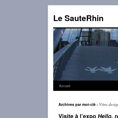
Aller
au
Le SauteRhin
contenu
Accueil
Vitra desi
Archives par mot-clé :
Visite à l’expo
Hello, 