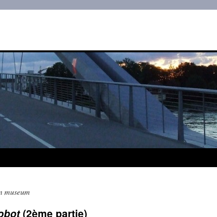
gn museum
robot
(2ème partie)