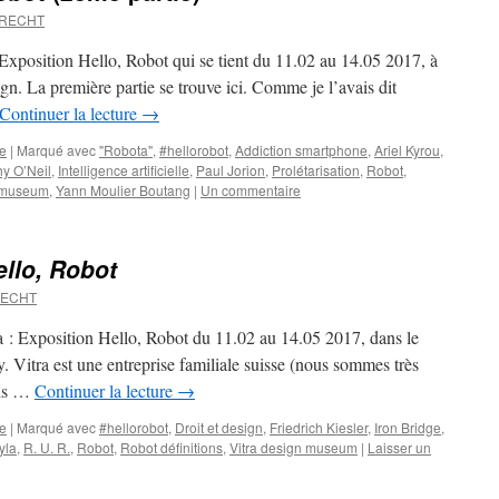
BRECHT
 Exposition Hello, Robot qui se tient du 11.02 au 14.05 2017, à
. La première partie se trouve ici. Comme je l’avais dit
Continuer la lecture
→
ue
|
Marqué avec
"Robota"
,
#hellorobot
,
Addiction smartphone
,
Ariel Kyrou
,
y O’Neil
,
Intelligence artificielle
,
Paul Jorion
,
Prolétarisation
,
Robot
,
n museum
,
Yann Moulier Boutang
|
Un commentaire
ello, Robot
RECHT
: Exposition Hello, Robot du 11.02 au 14.05 2017, dans le
. Vitra est une entreprise familiale suisse (nous sommes très
ois …
Continuer la lecture
→
ue
|
Marqué avec
#hellorobot
,
Droit et design
,
Friedrich Kiesler
,
Iron Bridge
,
yla
,
R. U. R.
,
Robot
,
Robot définitions
,
Vitra design museum
|
Laisser un