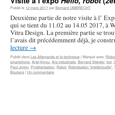
Visite à l’expo
(2è
Hello, robot
Publié le
12 mars 2017
par
Bernard UMBRECHT
Deuxième partie de notre visite à l’ Exp
qui se tient du 11.02 au 14.05 2017, à
Vitra Design. La première partie se tro
l’avais dit précédemment déjà, je cons
lecture
→
Publié dans
Les Allemands et la technique
|
Marqué avec
"Robo
smartphone
,
Ariel Kyrou
,
Ars industrialis
,
Bernard Stiegler
,
bot
,
Paul Jorion
,
Prolétarisation
,
Robot
,
Robotisation "intellectuelle"
,
Boutang
|
Un commentaire