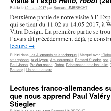
Visite à l’expo
(2è
Hello, robot
Publié le
12 mars 2017
par
Bernard UMBRECHT
Deuxième partie de notre visite à l’ Exp
qui se tient du 11.02 au 14.05 2017, à
Vitra Design. La première partie se tro
l’avais dit précédemment déjà, je cons
lecture
→
Publié dans
Les Allemands et la technique
|
Marqué avec
"Robo
smartphone
,
Ariel Kyrou
,
Ars industrialis
,
Bernard Stiegler
,
bot
,
Paul Jorion
,
Prolétarisation
,
Robot
,
Robotisation "intellectuelle"
,
Boutang
|
Un commentaire
Lectures franco-allemandes su
que nous apprend Paul Valéry
Stiegler
Publié le
11 mai 2014
par
Bernard UMBRECHT