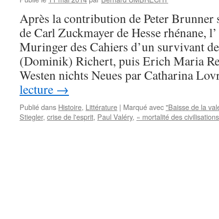
Après la contribution de Peter Brunner 
de Carl Zuckmayer de Hesse rhénane, l’
Muringer des Cahiers d’un survivant de
(Dominik) Richert, puis Erich Maria R
Westen nichts Neues par Catharina Lov
lecture
→
Publié dans
Histoire
,
Littérature
|
Marqué avec
"Baisse de la val
Stiegler
,
crise de l'esprit
,
Paul Valéry
,
« mortalité des civilisation