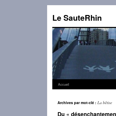
Aller
au
Le SauteRhin
contenu
Accueil
La bêtise
Archives par mot-clé :
Du « désenchantemen