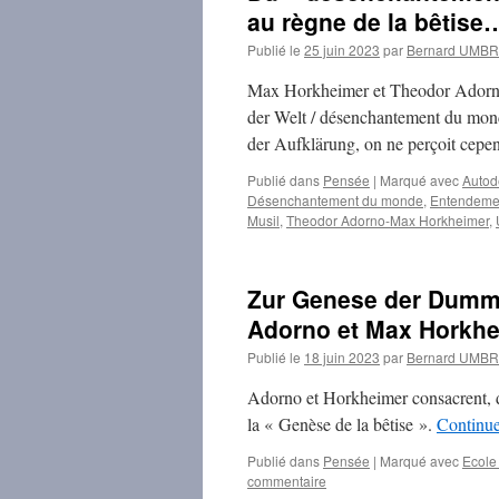
au règne de la bêtis
Publié le
25 juin 2023
par
Bernard UMB
Max Horkheimer et Theodor Adorno
der Welt / désenchantement du monde
der Aufklärung, on ne perçoit cepend
Publié dans
Pensée
|
Marqué avec
Autode
Désenchantement du monde
,
Entendemen
Musil
,
Theodor Adorno-Max Horkheimer
,
Zur Genese der Dummh
Adorno et Max Horkh
Publié le
18 juin 2023
par
Bernard UMB
Adorno et Horkheimer consacrent, d
la « Genèse de la bêtise ».
Continue
Publié dans
Pensée
|
Marqué avec
Ecole 
commentaire