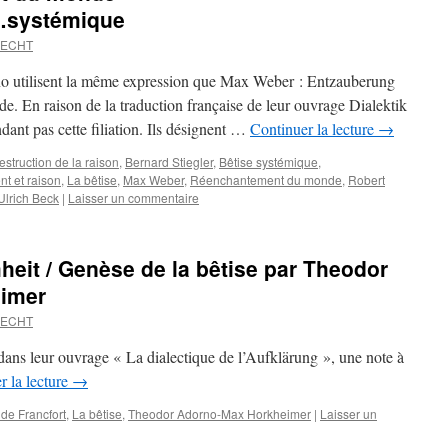
e…systémique
RECHT
 utilisent la même expression que Max Weber : Entzauberung
. En raison de la traduction française de leur ouvrage Dialektik
ant pas cette filiation. Ils désignent …
Continuer la lecture
→
struction de la raison
,
Bernard Stiegler
,
Bêtise systémique
,
t et raison
,
La bêtise
,
Max Weber
,
Réenchantement du monde
,
Robert
Ulrich Beck
|
Laisser un commentaire
eit / Genèse de la bêtise par Theodor
eimer
RECHT
ans leur ouvrage « La dialectique de l’Aufklärung », une note à
r la lecture
→
de Francfort
,
La bêtise
,
Theodor Adorno-Max Horkheimer
|
Laisser un