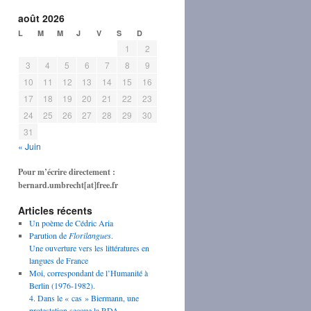
août 2026
L
M
M
J
V
S
D
1
2
3
4
5
6
7
8
9
10
11
12
13
14
15
16
17
18
19
20
21
22
23
24
25
26
27
28
29
30
31
« Juin
Pour m’écrire directement :
bernard.umbrecht[at]free.fr
Articles récents
Un poème de Cédric Aria
Parution de
Florilangues
.
Une ouverture vers les littératures en
langues de France
Moi, correspondant de l’Humanité à
Berlin (1976-1982).
4. Dans le « cas » Biermann, une
protestation secoue la RDA