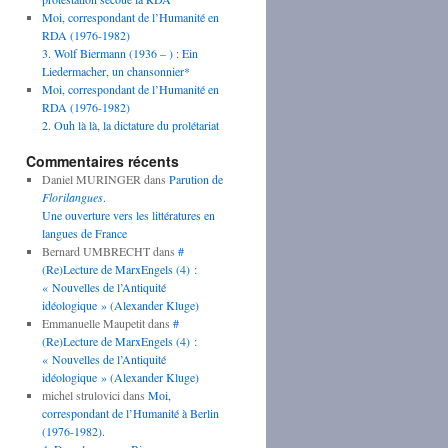
Moi, correspondant de l’Humanité en
RDA (1976-1982)
3. Wolf Biermann (1936 – ) : Ein
Liedermacher, un chansonnier*
Moi, correspondant de l’Humanité en
RDA (1976-1982)
2. Ouh là là, la dictature du prolétariat
Commentaires récents
Daniel MURINGER
dans
Parution de
Florilangues
.
Une ouverture vers les littératures en
langues de France
Bernard UMBRECHT
dans
#
(Re)Lecture de MarxEngels (4) :
« Nouvelles de l’Antiquité
idéologique » (Alexander Kluge)
Emmanuelle Maupetit
dans
#
(Re)Lecture de MarxEngels (4) :
« Nouvelles de l’Antiquité
idéologique » (Alexander Kluge)
michel strulovici
dans
Moi,
correspondant de l’Humanité à Berlin
(1976-1982).