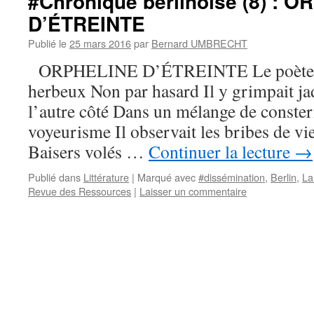
#Chronique berlinoise (8) : 
D’ÉTREINTE
Publié le
25 mars 2016
par
Bernard UMBRECHT
ORPHELINE D’ÉTREINTE Le poète mo
herbeux Non par hasard Il y grimpait j
l’autre côté Dans un mélange de conster
voyeurisme Il observait les bribes de v
Baisers volés …
Continuer la lecture
→
Publié dans
Littérature
|
Marqué avec
#dissémination
,
Berlin
,
La
Revue des Ressources
|
Laisser un commentaire