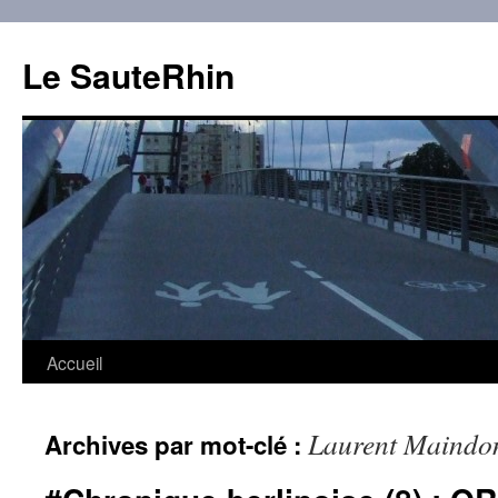
Aller
au
Le SauteRhin
contenu
Accueil
Laurent Maindo
Archives par mot-clé :