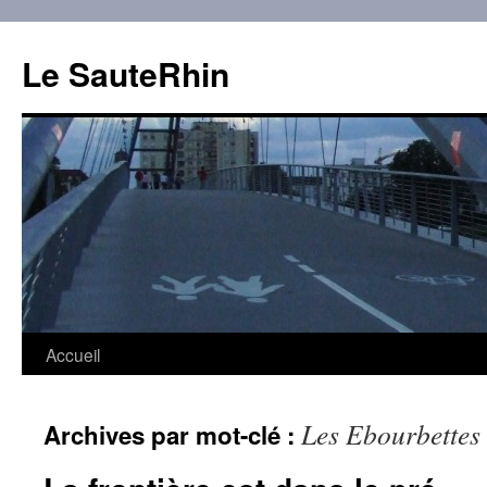
Aller
au
Le SauteRhin
contenu
Accueil
Les Ebourbettes
Archives par mot-clé :