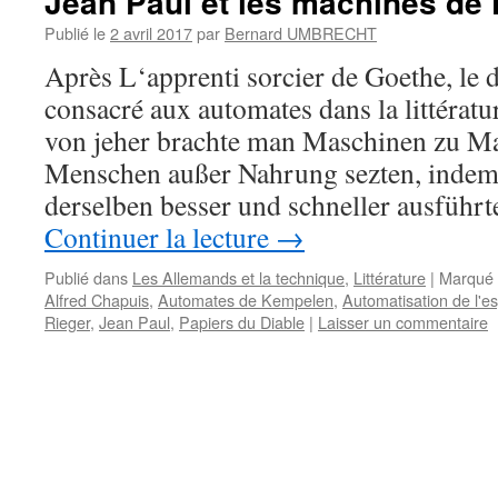
Jean Paul et les machines de
Publié le
2 avril 2017
par
Bernard UMBRECHT
Après L‘apprenti sorcier de Goethe, le 
consacré aux automates dans la littérat
von jeher brachte man Maschinen zu Ma
Menschen außer Nahrung sezten, indem 
derselben besser und schneller ausfüh
Continuer la lecture
→
Publié dans
Les Allemands et la technique
,
Littérature
|
Marqué 
Alfred Chapuis
,
Automates de Kempelen
,
Automatisation de l'es
Rieger
,
Jean Paul
,
Papiers du Diable
|
Laisser un commentaire