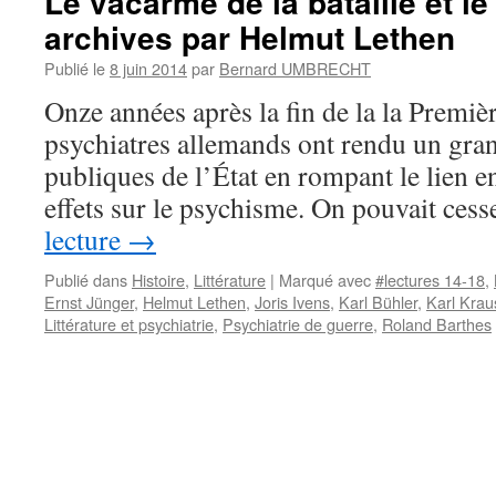
Le vacarme de la bataille et le
archives par Helmut Lethen
Publié le
8 juin 2014
par
Bernard UMBRECHT
Onze années après la fin de la la Premiè
psychiatres allemands ont rendu un gran
publiques de l’État en rompant le lien en
effets sur le psychisme. On pouvait ces
lecture
→
Publié dans
Histoire
,
Littérature
|
Marqué avec
#lectures 14-18
,
Ernst Jünger
,
Helmut Lethen
,
Joris Ivens
,
Karl Bühler
,
Karl Krau
Littérature et psychiatrie
,
Psychiatrie de guerre
,
Roland Barthes