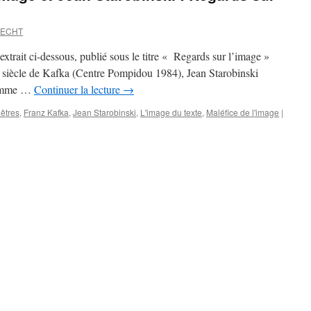
RECHT
trait ci-dessous, publié sous le titre « Regards sur l’image »
e siècle de Kafka (Centre Pompidou 1984), Jean Starobinski
e comme …
Continuer la lecture
→
êtres
,
Franz Kafka
,
Jean Starobinski
,
L'image du texte
,
Maléfice de l'image
|