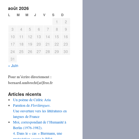
août 2026
L
M
M
J
V
S
D
1
2
3
4
5
6
7
8
9
10
11
12
13
14
15
16
17
18
19
20
21
22
23
24
25
26
27
28
29
30
31
« Juin
Pour m’écrire directement :
bernard.umbrecht[at]free.fr
Articles récents
Un poème de Cédric Aria
Parution de
Florilangues
.
Une ouverture vers les littératures en
langues de France
Moi, correspondant de l’Humanité à
Berlin (1976-1982).
4. Dans le « cas » Biermann, une
protestation secoue la RDA