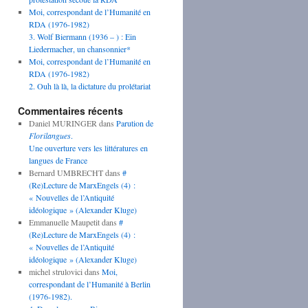
Moi, correspondant de l’Humanité en
RDA (1976-1982)
3. Wolf Biermann (1936 – ) : Ein
Liedermacher, un chansonnier*
Moi, correspondant de l’Humanité en
RDA (1976-1982)
2. Ouh là là, la dictature du prolétariat
Commentaires récents
Daniel MURINGER
dans
Parution de
Florilangues
.
Une ouverture vers les littératures en
langues de France
Bernard UMBRECHT
dans
#
(Re)Lecture de MarxEngels (4) :
« Nouvelles de l’Antiquité
idéologique » (Alexander Kluge)
Emmanuelle Maupetit
dans
#
(Re)Lecture de MarxEngels (4) :
« Nouvelles de l’Antiquité
idéologique » (Alexander Kluge)
michel strulovici
dans
Moi,
correspondant de l’Humanité à Berlin
(1976-1982).