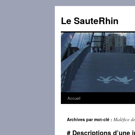
Aller
au
Le SauteRhin
contenu
Accueil
Maléfice de
Archives par mot-clé :
# Descriptions d’une 