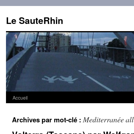
Aller
au
Le SauteRhin
contenu
Accueil
Mediterranée al
Archives par mot-clé :