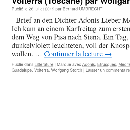
Volterra (Toscane) par Wolfga
Publié le
28 juillet 2019
par
Bernard UMBRECHT
Brief an den Dichter Adonis Lieber M
Ich kam an einem Karfreitag zum ersten
dem Weg von Pisa nach Siena. Ein Tag
dunkelviolett leuchteten, voll der Knos
wollen. …
Continuer la lecture
→
Publié dans
Littérature
|
Marqué avec
Adonis
,
Etrusques
,
Medit
Guadalupe
,
Volterra
,
Wolfgang Storch
|
Laisser un commentaire