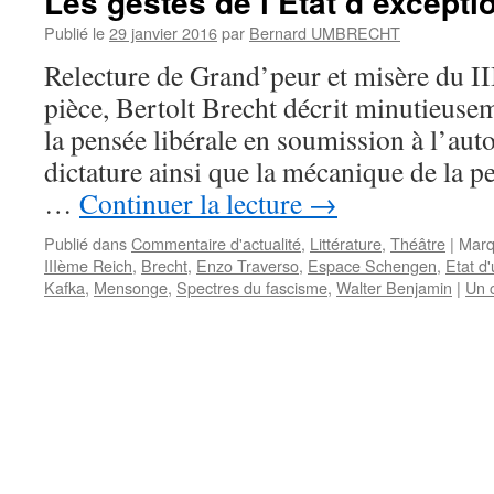
Les gestes de l’Etat d’excepti
Publié le
29 janvier 2016
par
Bernard UMBRECHT
Relecture de Grand’peur et misère du I
pièce, Bertolt Brecht décrit minutieuse
la pensée libérale en soumission à l’auto
dictature ainsi que la mécanique de la 
…
Continuer la lecture
→
Publié dans
Commentaire d'actualité
,
Littérature
,
Théâtre
|
Marq
IIIème Reich
,
Brecht
,
Enzo Traverso
,
Espace Schengen
,
Etat d
Kafka
,
Mensonge
,
Spectres du fascisme
,
Walter Benjamin
|
Un 