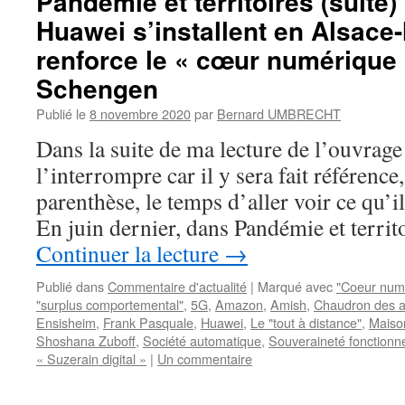
Pandémie et territoires (suite
Huawei s’installent en Alsace
renforce le « cœur numérique 
Schengen
Publié le
8 novembre 2020
par
Bernard UMBRECHT
Dans la suite de ma lecture de l’ouvrage
l’interrompre car il y sera fait référence
parenthèse, le temps d’aller voir ce qu’il
En juin dernier, dans Pandémie et terri
Continuer la lecture
→
Publié dans
Commentaire d'actualité
|
Marqué avec
"Coeur num
"surplus comportemental"
,
5G
,
Amazon
,
Amish
,
Chaudron des al
Ensisheim
,
Frank Pasquale
,
Huawei
,
Le "tout à distance"
,
Maiso
Shoshana Zuboff
,
Société automatique
,
Souveraineté fonctionne
« Suzerain digital »
|
Un commentaire