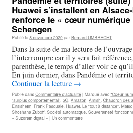
Pandémie et territoires (suite
Huawei s’installent en Alsace
renforce le « cœur numérique 
Schengen
Publié le
8 novembre 2020
par
Bernard UMBRECHT
Dans la suite de ma lecture de l’ouvrage
l’interrompre car il y sera fait référence
parenthèse, le temps d’aller voir ce qu’il
En juin dernier, dans Pandémie et terri
Continuer la lecture
→
Publié dans
Commentaire d'actualité
|
Marqué avec
"Coeur num
"surplus comportemental"
,
5G
,
Amazon
,
Amish
,
Chaudron des al
Ensisheim
,
Frank Pasquale
,
Huawei
,
Le "tout à distance"
,
Maiso
Shoshana Zuboff
,
Société automatique
,
Souveraineté fonctionne
« Suzerain digital »
|
Un commentaire