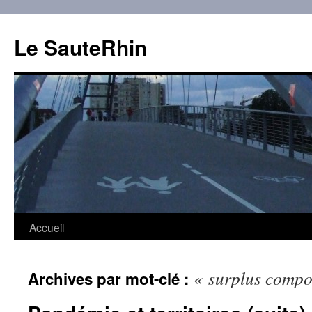
Aller
au
Le SauteRhin
contenu
Accueil
« surplus compo
Archives par mot-clé :