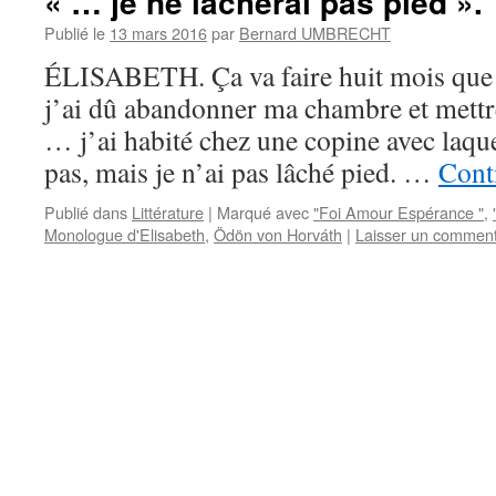
« … je ne lâcherai pas pied ».
Publié le
13 mars 2016
par
Bernard UMBRECHT
ÉLISABETH. Ça va faire huit mois que 
j’ai dû abandonner ma chambre et mettr
… j’ai habité chez une copine avec laqu
pas, mais je n’ai pas lâché pied. …
Conti
Publié dans
Littérature
|
Marqué avec
"Foi Amour Espérance "
,
Monologue d'Elisabeth
,
Ödön von Horváth
|
Laisser un comment