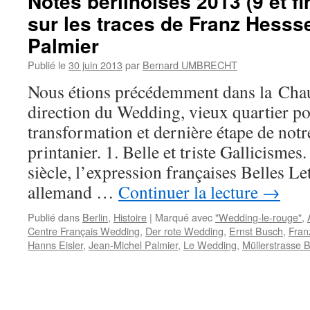
Notes berlinoises 2013 (9 et fi
sur les traces de Franz Hesss
Palmier
Publié le
30 juin 2013
par
Bernard UMBRECHT
Nous étions précédemment dans la Chau
direction du Wedding, vieux quartier po
transformation et dernière étape de notr
printanier. 1. Belle et triste Gallicisme
siècle, l’expression françaises Belles Le
allemand …
Continuer la lecture
→
Publié dans
Berlin
,
Histoire
|
Marqué avec
"Wedding-le-rouge"
,
Centre Français Wedding
,
Der rote Wedding
,
Ernst Busch
,
Fran
Hanns Eisler
,
Jean-Michel Palmier
,
Le Wedding
,
Müllerstrasse B