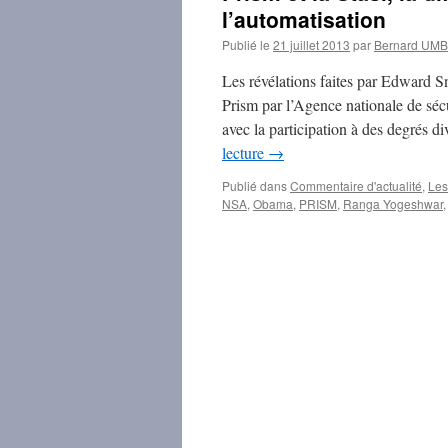
l’automatisation
Publié le
21 juillet 2013
par
Bernard UM
Les révélations faites par Edward S
Prism par l’Agence nationale de séc
avec la participation à des degrés 
lecture
→
Publié dans
Commentaire d'actualité
,
Les
NSA
,
Obama
,
PRISM
,
Ranga Yogeshwar