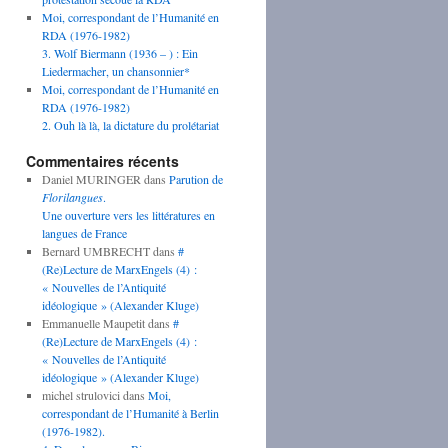
Moi, correspondant de l’Humanité en
RDA (1976-1982)
3. Wolf Biermann (1936 – ) : Ein
Liedermacher, un chansonnier*
Moi, correspondant de l’Humanité en
RDA (1976-1982)
2. Ouh là là, la dictature du prolétariat
Commentaires récents
Daniel MURINGER
dans
Parution de
Florilangues
.
Une ouverture vers les littératures en
langues de France
Bernard UMBRECHT
dans
#
(Re)Lecture de MarxEngels (4) :
« Nouvelles de l’Antiquité
idéologique » (Alexander Kluge)
Emmanuelle Maupetit
dans
#
(Re)Lecture de MarxEngels (4) :
« Nouvelles de l’Antiquité
idéologique » (Alexander Kluge)
michel strulovici
dans
Moi,
correspondant de l’Humanité à Berlin
(1976-1982).