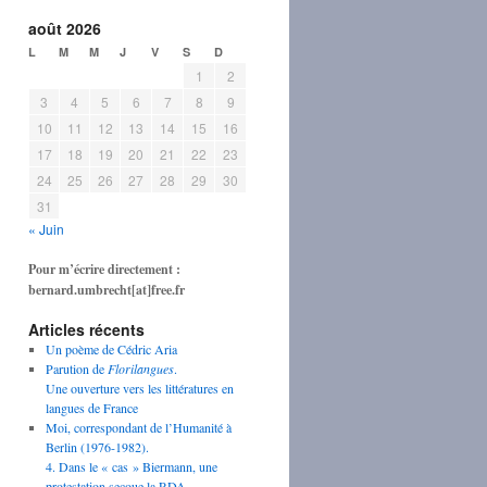
août 2026
L
M
M
J
V
S
D
1
2
3
4
5
6
7
8
9
10
11
12
13
14
15
16
17
18
19
20
21
22
23
24
25
26
27
28
29
30
31
« Juin
Pour m’écrire directement :
bernard.umbrecht[at]free.fr
Articles récents
Un poème de Cédric Aria
Parution de
Florilangues
.
Une ouverture vers les littératures en
langues de France
Moi, correspondant de l’Humanité à
Berlin (1976-1982).
4. Dans le « cas » Biermann, une
protestation secoue la RDA