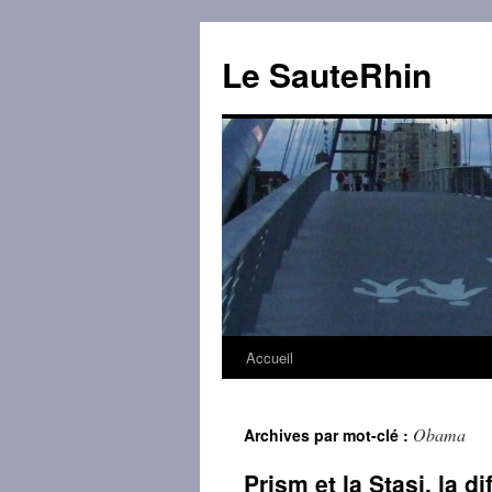
Aller
au
Le SauteRhin
contenu
Accueil
Obama
Archives par mot-clé :
Prism et la Stasi, la d