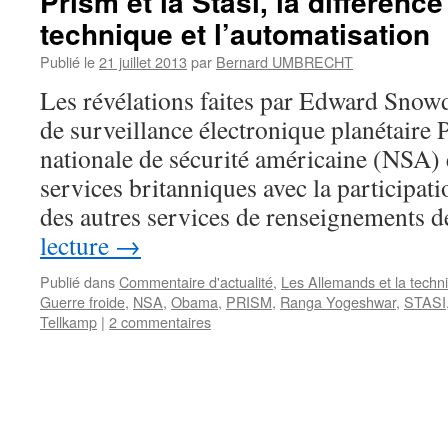
Prism et la Stasi, la différence
technique et l’automatisation
Publié le
21 juillet 2013
par
Bernard UMBRECHT
Les révélations faites par Edward Sno
de surveillance électronique planétaire 
nationale de sécurité américaine (NSA) 
services britanniques avec la participati
des autres services de renseignements
lecture
→
Publié dans
Commentaire d'actualité
,
Les Allemands et la techn
Guerre froide
,
NSA
,
Obama
,
PRISM
,
Ranga Yogeshwar
,
STASI
Tellkamp
|
2 commentaires