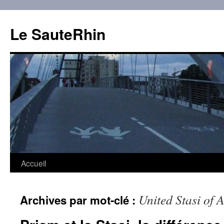
Aller
au
Le SauteRhin
contenu
Accueil
United Stasi of 
Archives par mot-clé :