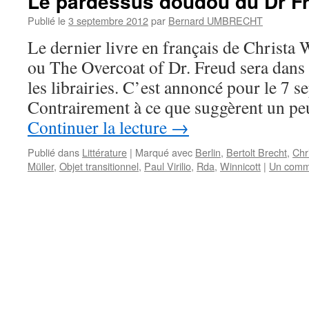
Le pardessus doudou du Dr F
Publié le
3 septembre 2012
par
Bernard UMBRECHT
Le dernier livre en français de Christa 
ou The Overcoat of Dr. Freud sera dans
les librairies. C’est annoncé pour le 7 s
Contrairement à ce que suggèrent un pe
Continuer la lecture
→
Publié dans
Littérature
|
Marqué avec
Berlin
,
Bertolt Brecht
,
Chr
Müller
,
Objet transitionnel
,
Paul Virilio
,
Rda
,
Winnicott
|
Un comm