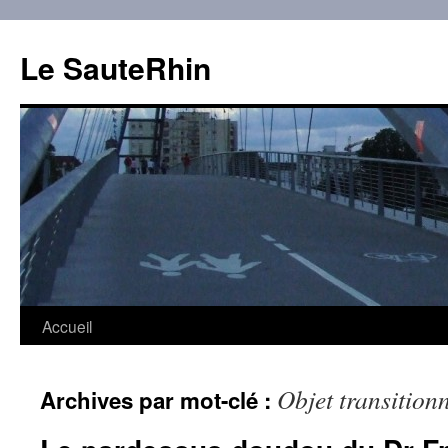
Aller
au
Le SauteRhin
contenu
Accueil
Objet transition
Archives par mot-clé :