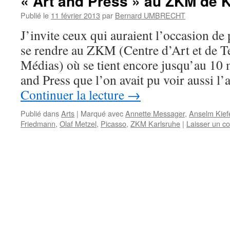
« Art and Press » au ZKM de 
Publié le
11 février 2013
par
Bernard UMBRECHT
J’invite ceux qui auraient l’occasion de
se rendre au ZKM (Centre d’Art et de T
Médias) où se tient encore jusqu’au 10 
and Press que l’on avait pu voir aussi l
Continuer la lecture
→
Publié dans
Arts
|
Marqué avec
Annette Messager
,
Anselm Kief
Friedmann
,
Olaf Metzel
,
Picasso
,
ZKM Karlsruhe
|
Laisser un c