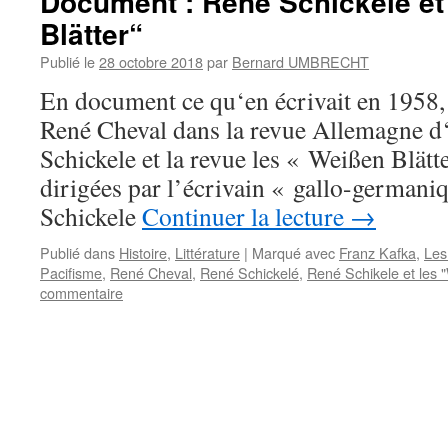
Document : René Schickele et
Blätter“
Publié le
28 octobre 2018
par
Bernard UMBRECHT
En document ce qu‘en écrivait en 1958, 
René Cheval dans la revue Allemagne d
Schickele et la revue les « Weißen Blätt
dirigées par l’écrivain « gallo-germani
Schickele
Continuer la lecture
→
Publié dans
Histoire
,
Littérature
|
Marqué avec
Franz Kafka
,
Les
Pacifisme
,
René Cheval
,
René Schickelé
,
René Schikele et les 
commentaire