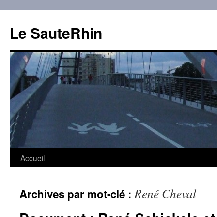
Aller
au
Le SauteRhin
contenu
Accueil
René Cheval
Archives par mot-clé :