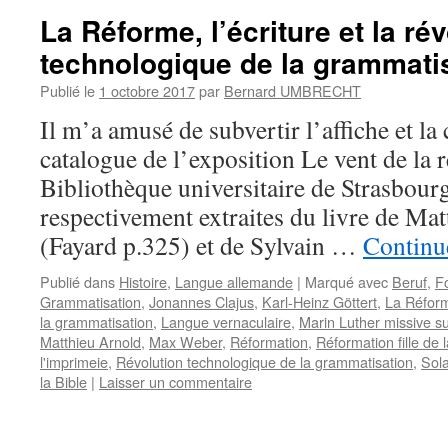
La Réforme, l’écriture et la ré
technologique de la grammati
Publié le
1 octobre 2017
par
Bernard UMBRECHT
Il m’a amusé de subvertir l’affiche et la
catalogue de l’exposition Le vent de la 
Bibliothèque universitaire de Strasbourg
respectivement extraites du livre de Ma
(Fayard p.325) et de Sylvain …
Continue
Publié dans
Histoire
,
Langue allemande
|
Marqué avec
Beruf
,
F
Grammatisation
,
Jonannes Clajus
,
Karl-Heinz Göttert
,
La Réform
la grammatisation
,
Langue vernaculaire
,
Marin Luther missive su
Matthieu Arnold
,
Max Weber
,
Réformation
,
Réformation fille de 
l'imprimeie
,
Révolution technologique de la grammatisation
,
Sola
la Bible
|
Laisser un commentaire