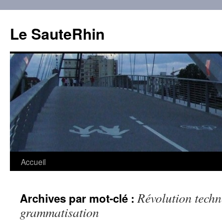
Aller
au
Le SauteRhin
contenu
Accueil
Révolution techn
Archives par mot-clé :
grammatisation