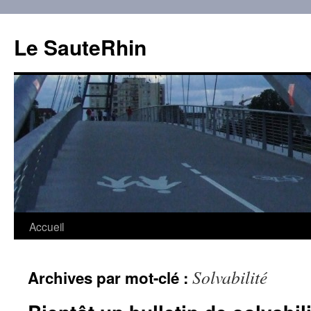
Aller
au
Le SauteRhin
contenu
Accueil
Solvabilité
Archives par mot-clé :